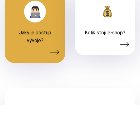
Jaký je postup
Kolik stojí e-shop?
vývoje?
Máte zájem o naše služby?
Zanechte nám email, telefon a my se
ozveme.