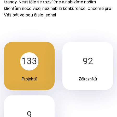
trendy. Neustále se rozvíjíme a nabízíme našim
NA
klientům něco více, než nabízí konkurence. Chceme pro
FACEBOOKU
Vás být volbou číslo jedna!
133
92
Projektů
Zákazníků
9