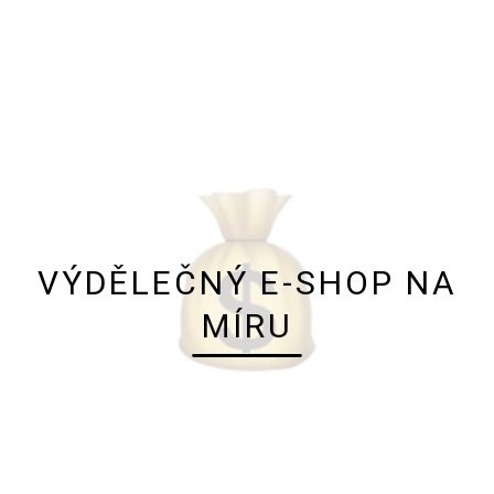
SLUŽBY
-
WEBOVÉ
STRÁNKY
-
E-
SHOPY
-
VÝDĚLEČNÝ E-SHOP NA
SYSTÉMY
NA
MÍRU
MÍRU
-
REKLAMA/MARK
-
NASTARTOVÁNÍ