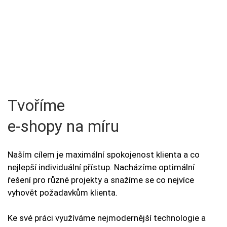
BYZNYSU
-
COPYWRITING
REALIZACE
NOVINKY
KONTAKTY
Tvoříme
e-shopy na míru
Naším cílem je maximální spokojenost klienta a co
JSME
nejlepší individuální přístup. Nacházíme optimální
NA
řešení pro různé projekty a snažíme se co nejvíce
INSTAGRAMU
vyhovět požadavkům klienta.
Ke své práci využíváme nejmodernější technologie a
JSME